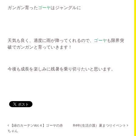
ガンガン育った
ゴーヤ
はジャングルに
天気も良く、適度に雨が降ってくれるので、
ゴーヤ
も限界突
破でガンガンと育っていきます！
今後も成長を楽しみに残暑を乗り切りたいと思います。
【緑のカーテンVol.４】ゴーヤの赤
R4年(生活介護）夏まつりイベント
ちゃん