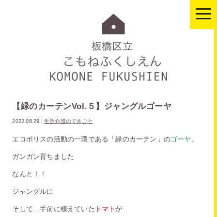
togg
navi
【緑のカーテンVol.５】ジャングルゴーヤ
2022.08.29
|
生活介護のできごと
エコポリスの活動の一環である「緑のカーテン」の
ゴーヤ
。
ガンガン育ちました
なんと！！
ジャングルに
そして…手前に植えていた
トマト
が