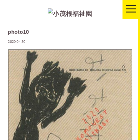
togg
navi
photo10
2020.04.30
|