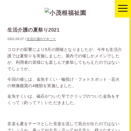
togg
navi
生活介護の夏祭り2021
2021.09.27
|
生活介護のできごと
コロナの影響により9月の開催となりましたが、今年も生活介
護では夏祭りを実施しました。屋内での催しがメインでした
が、利用者の皆様にも楽しんで参加してもらえたのではない
でしょうか。
今回の催しは、金魚すくい・輪投げ・フォトスポット・花火
の映像鑑賞の4種類を実施しました。
金魚すくいは、磁石がついた竿でクリップのついた金魚をす
くって（釣って？）いただきました。
音楽も夏をテーマとした音楽を流して気分が出たのではない
でしょうか。座ってやる方・立ってやる方と、様々なすくい