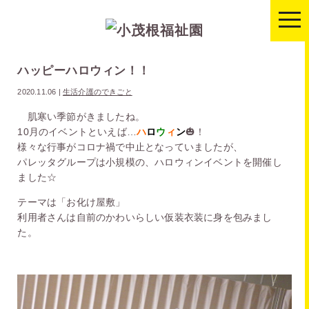
togg
navi
ハッピーハロウィン！！
2020.11.06
|
生活介護のできごと
肌寒い季節がきましたね。
10月のイベントといえば…
ハ
ロ
ウ
ィ
ン
🎃！
様々な行事がコロナ禍で中止となっていましたが、
パレッタグループは小規模の、ハロウィンイベントを開催し
ました☆
テーマは「お化け屋敷」
利用者さんは自前のかわいらしい仮装衣装に身を包みまし
た。