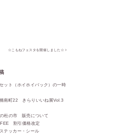
☆こもねフェスタを開催しました☆
稿
セット（ホイホイバック）の一時
南町22 きらりいいね展Vol.3
天祖の杜の市 販売について
FFEE 割引価格改定
ステッカー・シール