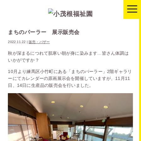
togg
navi
まちのパーラー 展示販売会
2022.11.22
|
販売・バザー
秋が深まるにつれて肌寒い朝が身に染みます…皆さん体調は
いかがですか？
10月より練馬区小竹町にある「まちのパーラー」2階ギャラリ
ーにてカレンダーの原画展示会を開催していますが、11月11
日、14日に生産品の販売会を行いました。