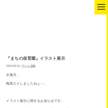
togg
navi
『まちの保育園』イラスト展示
2022.06.10
|
アート活動
水無月…
梅雨入りしましたねぇ～。
イラスト展示に関するお知らせです。