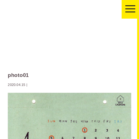
togg
navi
photo01
2020.04.15
|