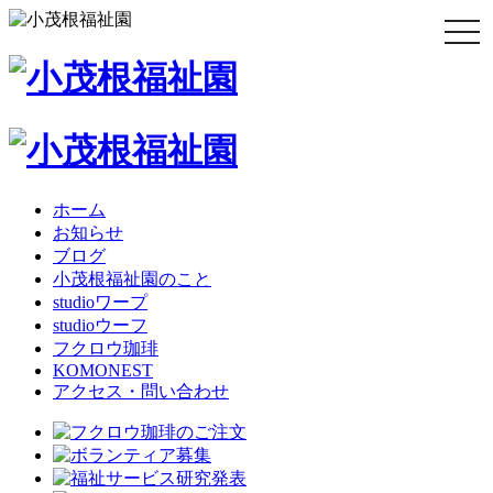
togg
navi
ホーム
お知らせ
ブログ
小茂根福祉園のこと
studioワープ
studioウーフ
フクロウ珈琲
KOMONEST
アクセス・問い合わせ