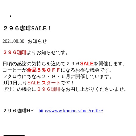
２９６珈琲SALE！
2021.08.30
|
お知らせ
２９６珈琲
よりお知らせです。
日頃の感謝の気持ちを込めて
２９６
SALE
を開催します。
コーヒーが
全品５％ＯＦＦ
になるお得な機会です。
フクロウにちなみ２・９・６月に開催しています。
9月1日より
SALE スタート
です!!
ぜひこの機会に
２９６珈琲
をお召し上がりくださいませ。
２９６珈琲HP
https://www.komone-f.net/coffee/