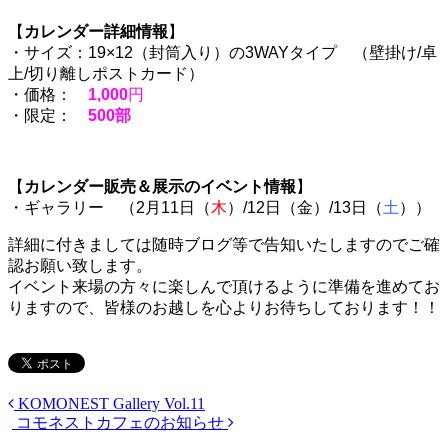
【
カレンダー詳細情報
】
・サイズ：19×12（封筒入り）の3WAYタイプ （壁掛け/卓
上/切り離しポストカード）
・価格：
1,000
円
・限定：
500部
【
カレンダー販売＆展示のイベント情報
】
・ギャラリー （2月11日（
木
）/12日（金）/13日（
土
））
詳細に付きましては随時ブログ等で告知いたしますのでご確
認お願い致します。
イベント来場の方々に楽しんで頂けるように準備を進めてお
りますので、皆様のお越しを心よりお待ちしております！！
KOMONEST Gallery Vol.11
コモネストカフェのお知らせ