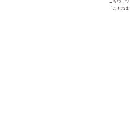
こもねまつ
「こもねま