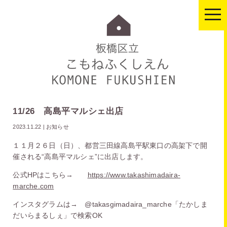
togg
navi
11/26 高島平マルシェ出店
2023.11.22
|
お知らせ
１１月２６日（日）、都営三田線高島平駅東口の高架下で開
催される“高島平マルシェ”に出店します。
公式HPはこちら→
https://www.takashimadaira-
marche.com
インスタグラムは→ @takasgimadaira_marche「たかしま
だいらまるしぇ」で検索OK