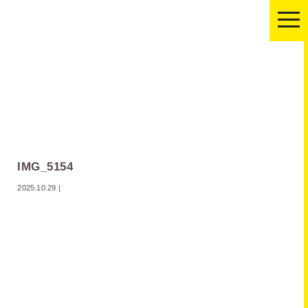
togg
navi
IMG_5154
2025.10.29
|