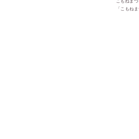
こもねまつ
「こもねま