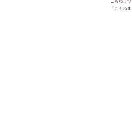
こもねまつ
「こもねま