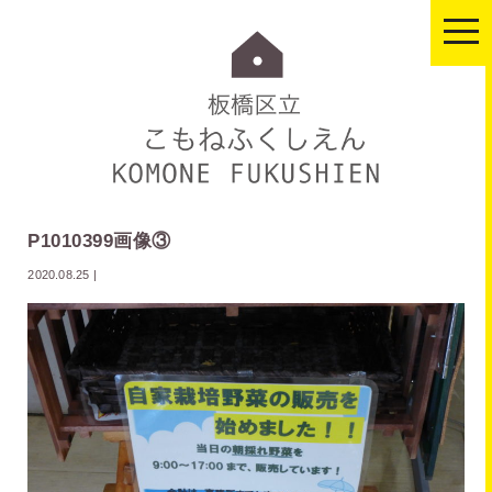
togg
navi
P1010399画像③
2020.08.25
|