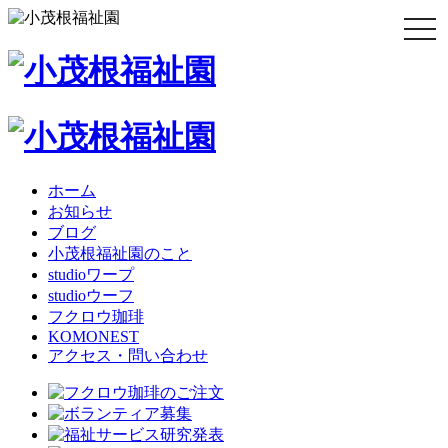
togg
navi
ホーム
お知らせ
ブログ
小茂根福祉園のこと
studioワープ
studioウーフ
フクロウ珈琲
KOMONEST
アクセス・問い合わせ