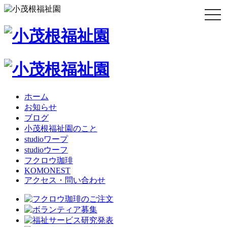
togg
navi
ホーム
お知らせ
ブログ
小茂根福祉園のこと
studioワープ
studioウーフ
フクロウ珈琲
KOMONEST
アクセス・問い合わせ