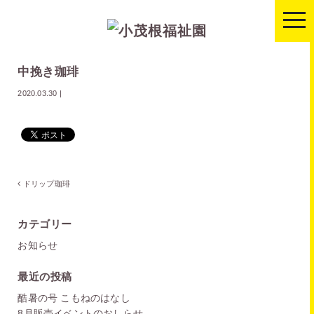
togg
navi
中挽き珈琲
2020.03.30
|
ドリップ珈琲
カテゴリー
お知らせ
最近の投稿
酷暑の号 こもねのはなし
8月販売イベントのおしらせ