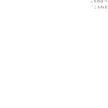
こもねまつ
「こもねま